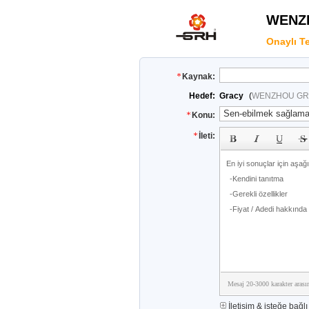
WENZ
Onaylı Te
Kaynak:
Hedef:
Gracy
(
WENZHOU GR
Konu:
İleti:
Mesaj 20-3000 karakter arası
İletişim & isteğe bağlı 