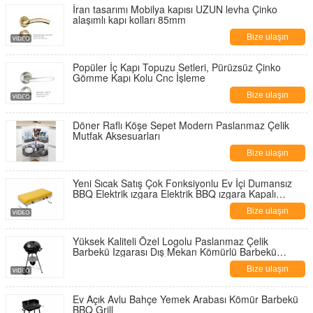
İran tasarımı Mobilya kapısı UZUN levha Çinko
alaşımlı kapı kolları 85mm
Bize ulaşın
Popüler İç Kapı Topuzu Setleri, Pürüzsüz Çinko
Gömme Kapı Kolu Cnc İşleme
Bize ulaşın
Döner Raflı Köşe Sepet Modern Paslanmaz Çelik
Mutfak Aksesuarları
Bize ulaşın
Yeni Sıcak Satış Çok Fonksiyonlu Ev İçi Dumansız
BBQ Elektrik ızgara Elektrik BBQ ızgara Kapalı
Ayrılabilir
Bize ulaşın
Yüksek Kaliteli Özel Logolu Paslanmaz Çelik
Barbekü Izgarası Dış Mekan Kömürlü Barbekü
Izgarası Promosyon İçin
Bize ulaşın
Ev Açık Avlu Bahçe Yemek Arabası Kömür Barbekü
BBQ Grill