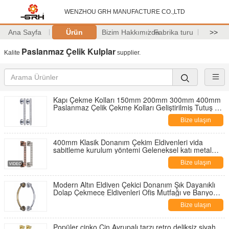
WENZHOU GRH MANUFACTURE CO.,LTD
Ana Sayfa
Ürün
Bizim Hakkımızda
Fabrika turu
>>
Paslanmaz Çelik Kulplar
Kalite
supplier.
Kapı Çekme Kolları 150mm 200mm 300mm 400mm
Paslanmaz Çelik Çekme Kolları Geliştirilmiş Tutuş ve
Uzun Ömürlü Kullanım İçin Tasarlanmıştır
Bize ulaşın
400mm Klasik Donanım Çekim Eldivenleri vida
sabitleme kurulum yöntemi Geleneksel katı metal
kabine kapısı çekmece çekimler
Bize ulaşın
Modern Altın Eldiven Çekici Donanım Şık Dayanıklı
Dolap Çekmece Eldivenleri Ofis Mutfağı ve Banyo
Mobilyaları için İdeal
Bize ulaşın
Popüler çinko Çin Avrupalı tarzı retro deliksiz siyah