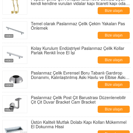
kendi kendine vurulan vidalar kapı ticareti kapı odası
kapalı kolu
Bize ulaşın
Temel olarak Paslanmaz Çelik Çekim Yakaları Pas
Önlemek
Bize ulaşın
Kolay Kurulum Endüstriyel Paslanmaz Çelik Kollar
Parlak Renkli İnce El İşi
Bize ulaşın
Paslanmaz Çelik Evrensel Boru Tabanlı Gardırop
Donanımı, Kalınlaştırılmış Askı Havlu ve Elbise Askısı
Küresel Flanş Flanş Tabanı
Bize ulaşın
Paslanmaz Çelik Post Çit Barustrası Düzenlenebilir
Çit Çit Duvar Bracket Cam Bracket
Bize ulaşın
Üstün Kaliteli Mutfak Dolabı Kapı Kolları Mükemmel
El Dokunma Hissi