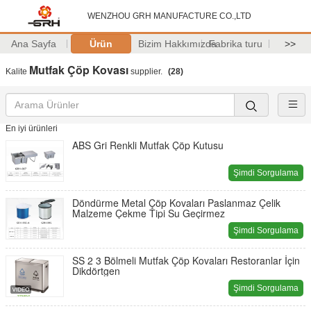
WENZHOU GRH MANUFACTURE CO.,LTD
Ana Sayfa
Ürün
Bizim Hakkımızda
Fabrika turu
>>
Mutfak Çöp Kovası
Kalite
supplier.
(28)
En iyi ürünleri
ABS Gri Renkli Mutfak Çöp Kutusu
Şimdi Sorgulama
Döndürme Metal Çöp Kovaları Paslanmaz Çelik
Malzeme Çekme Tipi Su Geçirmez
Şimdi Sorgulama
SS 2 3 Bölmeli Mutfak Çöp Kovaları Restoranlar İçin
Dikdörtgen
Şimdi Sorgulama