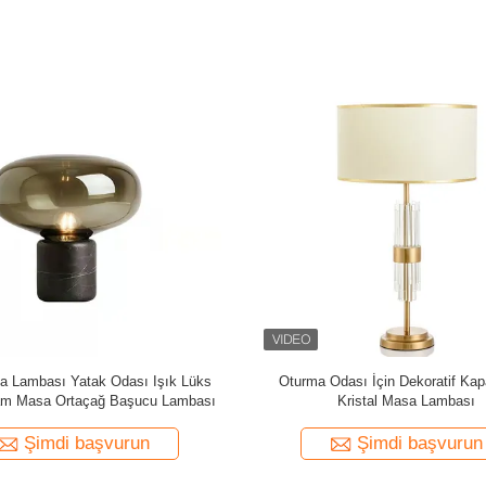
 Yüzeyli Çocuk Gardırop Kolları
Dayanıklı Çocuk Dolap Kapı Kolları
koratif Yüksek Uyumluluk
Edilmiş Mütevazı Tasarı
Şimdi başvurun
Şimdi başvurun