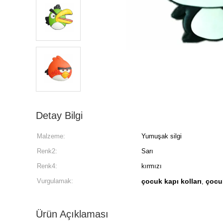
Detay Bilgi
Malzeme:
Yumuşak silgi
Renk2:
Sarı
Renk4:
kırmızı
Vurgulamak:
çocuk kapı kolları
çocu
,
Ürün Açıklaması