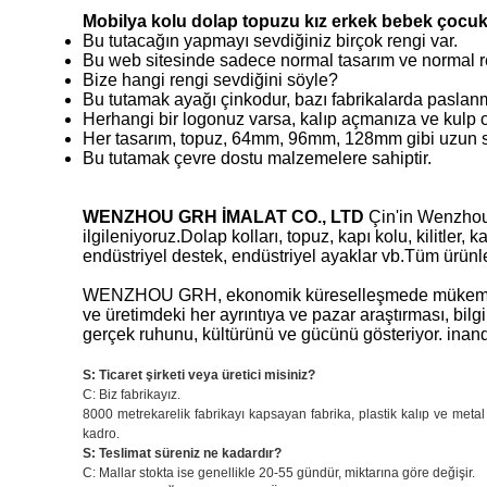
Mobilya kolu dolap topuzu kız erkek bebek çocu
Bu tutacağın yapmayı sevdiğiniz birçok rengi var.
Bu web sitesinde sadece normal tasarım ve normal r
Bize hangi rengi sevdiğini söyle?
Bu tutamak ayağı çinkodur, bazı fabrikalarda paslanma
Herhangi bir logonuz varsa, kalıp açmanıza ve kulp o
Her tasarım, topuz, 64mm, 96mm, 128mm gibi uzun sa
Bu tutamak çevre dostu malzemelere sahiptir.
WENZHOU GRH İMALAT CO., LTD
Çin'in Wenzhou 
ilgileniyoruz.Dolap kolları, topuz, kapı kolu, kilitler
endüstriyel destek, endüstriyel ayaklar vb.Tüm ürün
WENZHOU GRH, ekonomik küreselleşmede mükemmel bir s
ve üretimdeki her ayrıntıya ve pazar araştırması, bilg
gerçek ruhunu, kültürünü ve gücünü gösteriyor. inandı
S: Ticaret şirketi veya üretici misiniz?
C: Biz fabrikayız.
8000 metrekarelik fabrikayı kapsayan fabrika, plastik kalıp ve metal
kadro.
S: Teslimat süreniz ne kadardır?
C: Mallar stokta ise genellikle 20-55 gündür, miktarına göre değişir.