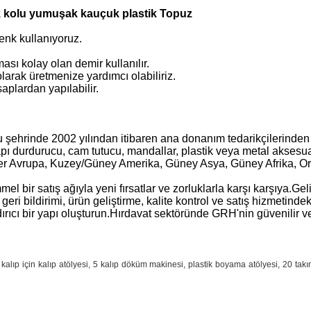
k kolu yumuşak kauçuk plastik Topuz
enk kullanıyoruz.
sı kolay olan demir kullanılır.
larak üretmenize yardımcı olabiliriz.
plardan yapılabilir.
şehrinde 2002 yılından itibaren ana donanım tedarikçilerinden 
, kapı durdurucu, cam tutucu, mandallar, plastik veya metal aksesu
ler Avrupa, Kuzey/Güney Amerika, Güney Asya, Güney Afrika, Ort
atış ağıyla yeni fırsatlar ve zorluklarla karşı karşıya.Geliş
i geri bildirimi, ürün geliştirme, kalite kontrol ve satış hizmet
rıcı bir yapı oluşturun.Hırdavat sektöründe GRH'nin güvenilir ve 
 kalıp için kalıp atölyesi, 5 kalıp döküm makinesi, plastik boyama atölyesi, 20 t