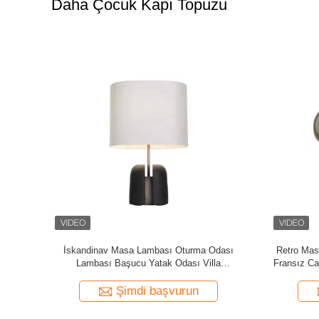
Daha Çocuk Kapı Topuzu
Tasarruflu
Otel Lüks Kumaş Masa Lambası Ev Dekoratif
Pürüzsüz
mbası
Gece Lambası Başucu Masa Lambası
De
Şimdi başvurun