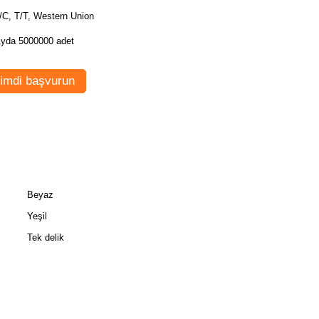
/C, T/T, Western Union
yda 5000000 adet
imdi başvurun
Beyaz
Yeşil
Tek delik