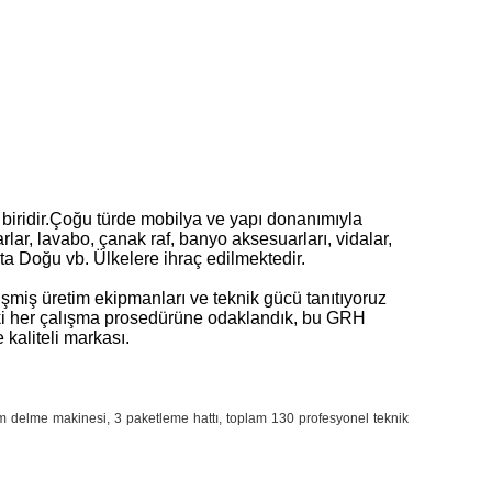
biridir.Çoğu türde mobilya ve yapı donanımıyla
arlar, lavabo, çanak raf, banyo aksesuarları, vidalar,
a Doğu vb. Ülkelere ihraç edilmektedir.
miş üretim ekipmanları ve teknik gücü tanıtıyoruz
indeki her çalışma prosedürüne odaklandık, bu GRH
kaliteli markası.
akım delme makinesi, 3 paketleme hattı, toplam 130 profesyonel teknik