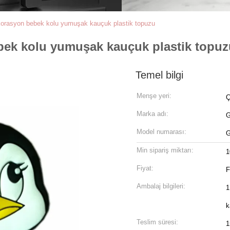
orasyon bebek kolu yumuşak kauçuk plastik topuzu
ek kolu yumuşak kauçuk plastik topuz
Temel bilgi
Menşe yeri:
Ç
Marka adı:
Model numarası:
G
Min sipariş miktarı:
1
Fiyat:
F
Ambalaj bilgileri:
1
k
Teslim süresi:
1