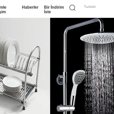
Turkish
imle
Haberler
Bir İndirim
işim
İste