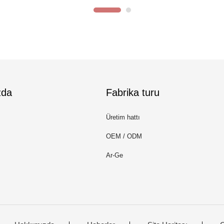
zda
Fabrika turu
Üretim hattı
OEM / ODM
Ar-Ge