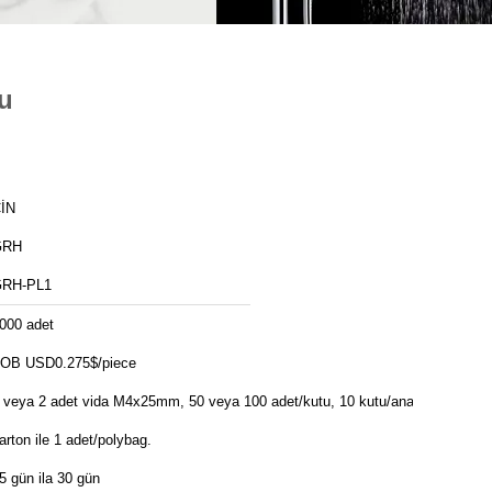
u
İN
GRH
RH-PL1
000 adet
OB USD0.275$/piece
 veya 2 adet vida M4x25mm, 50 veya 100 adet/kutu, 10 kutu/ana
arton ile 1 adet/polybag.
5 gün ila 30 gün