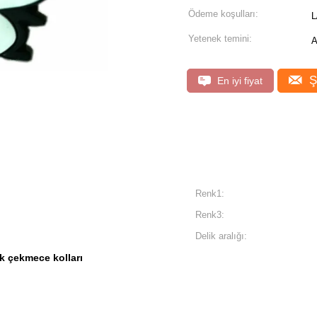
Ödeme koşulları:
L
Yetenek temini:
A
Ş
En iyi fiyat
Renk1:
Renk3:
Delik aralığı:
k çekmece kolları