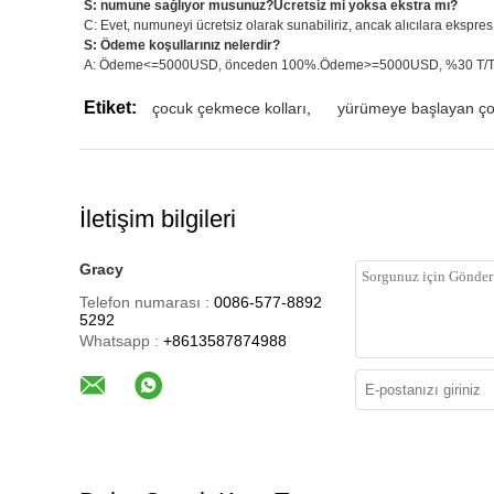
S: numune sağlıyor musunuz?Ücretsiz mi yoksa ekstra mı?
C: Evet, numuneyi ücretsiz olarak sunabiliriz, ancak alıcılara ekspres
S: Ödeme koşullarınız nelerdir?
A: Ödeme<=5000USD, önceden 100%.Ödeme>=5000USD, %30 T/T peşin, 
Etiket:
çocuk çekmece kolları
,
yürümeye başlayan çoc
İletişim bilgileri
Gracy
Telefon numarası :
0086-577-8892
5292
Whatsapp :
+8613587874988