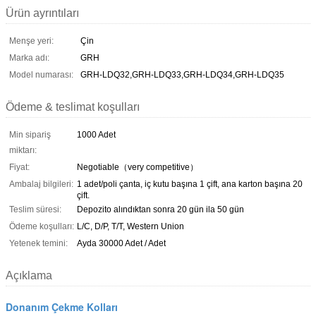
Ürün ayrıntıları
Menşe yeri:
Çin
Marka adı:
GRH
Model numarası:
GRH-LDQ32,GRH-LDQ33,GRH-LDQ34,GRH-LDQ35
Ödeme & teslimat koşulları
Min sipariş
1000 Adet
miktarı:
Fiyat:
Negotiable（very competitive）
Ambalaj bilgileri:
1 adet/poli çanta, iç kutu başına 1 çift, ana karton başına 20
çift.
Teslim süresi:
Depozito alındıktan sonra 20 gün ila 50 gün
Ödeme koşulları:
L/C, D/P, T/T, Western Union
Yetenek temini:
Ayda 30000 Adet / Adet
Açıklama
Donanım Çekme Kolları