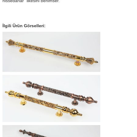
hissedarlar" ilkesini benimser.
İlgili Ürün Görselleri: