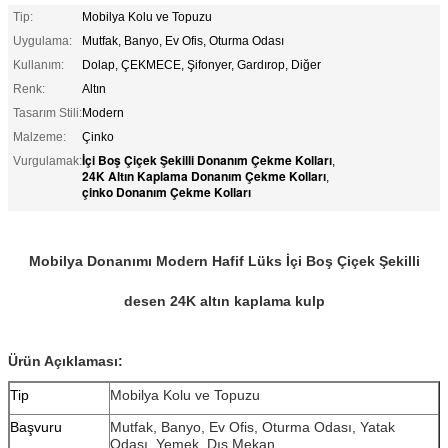
Tip:
Mobilya Kolu ve Topuzu
Uygulama:
Mutfak, Banyo, Ev Ofis, Oturma Odası
Kullanım:
Dolap, ÇEKMECE, Şifonyer, Gardırop, Diğer
Renk:
Altın
Tasarım Stili:
Modern
Malzeme:
Çinko
İçi Boş Çiçek Şekilli Donanım Çekme Kolları
Vurgulamak:
,
24K Altın Kaplama Donanım Çekme Kolları
,
çinko Donanım Çekme Kolları
Mobilya Donanımı Modern Hafif Lüks İçi Boş Çiçek Şekilli
desen 24K altın kaplama kulp
Ürün Açıklaması:
Tip
Mobilya Kolu ve Topuzu
Başvuru
Mutfak, Banyo, Ev Ofis, Oturma Odası, Yatak
Odası, Yemek, Dış Mekan..