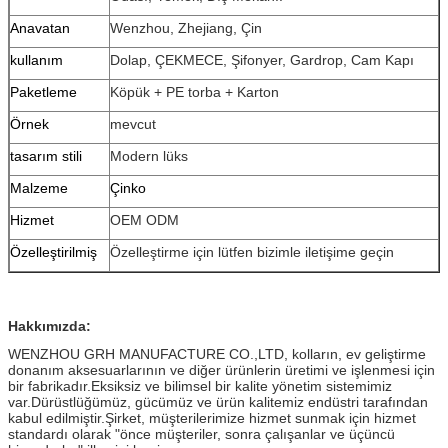
Anavatan
Wenzhou, Zhejiang, Çin
kullanım
Dolap, ÇEKMECE, Şifonyer, Gardrop, Cam Kapı
Paketleme
Köpük + PE torba + Karton
Örnek
mevcut
tasarım stili
Modern lüks
Malzeme
Çinko
Hizmet
OEM ODM
Özelleştirilmiş
Özelleştirme için lütfen bizimle iletişime geçin
Hakkımızda:
WENZHOU GRH MANUFACTURE CO.,LTD, kolların, ev geliştirme
donanım aksesuarlarının ve diğer ürünlerin üretimi ve işlenmesi için
bir fabrikadır.Eksiksiz ve bilimsel bir kalite yönetim sistemimiz
var.Dürüstlüğümüz, gücümüz ve ürün kalitemiz endüstri tarafından
kabul edilmiştir.Şirket, müşterilerimize hizmet sunmak için hizmet
standardı olarak "önce müşteriler, sonra çalışanlar ve üçüncü