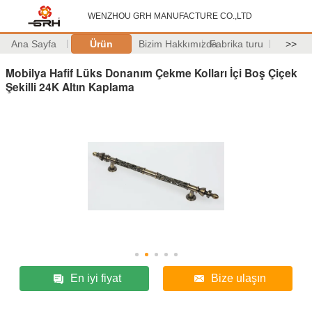
WENZHOU GRH MANUFACTURE CO.,LTD
Ana Sayfa
Ürün
Bizim Hakkımızda
Fabrika turu
>>
Mobilya Hafif Lüks Donanım Çekme Kolları İçi Boş Çiçek
Şekilli 24K Altın Kaplama
En iyi fiyat
Bize ulaşın