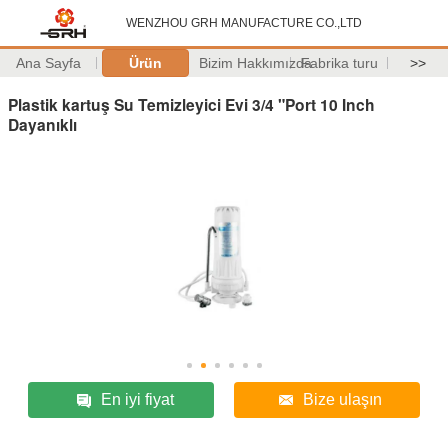
WENZHOU GRH MANUFACTURE CO.,LTD
Ana Sayfa
Ürün
Bizim Hakkımızda
Fabrika turu
>>
Plastik kartuş Su Temizleyici Evi 3/4 "Port 10 Inch
Dayanıklı
En iyi fiyat
Bize ulaşın