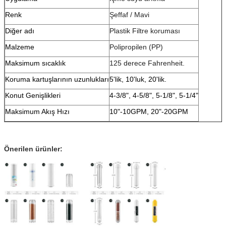
Renk
Şeffaf / Mavi
Diğer adı
Plastik Filtre koruması
Malzeme
Polipropilen (PP)
Maksimum sıcaklık
125 derece Fahrenheit.
Koruma kartuşlarının uzunlukları
5'lik, 10'luk, 20'lik.
Konut Genişlikleri
4-3/8", 4-5/8", 5-1/8", 5-1/4"
Maksimum Akış Hızı
10"-10GPM, 20"-20GPM
Önerilen ürünler: