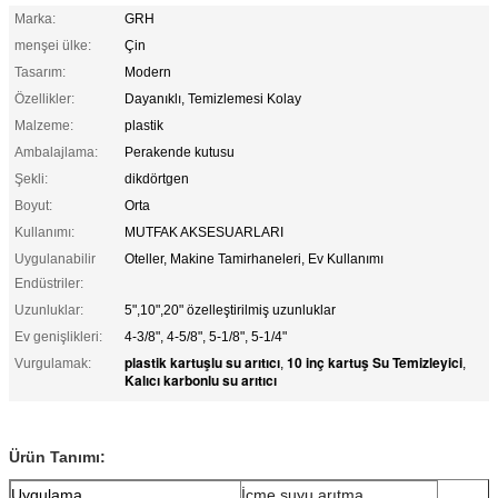
Marka:
GRH
menşei ülke:
Çin
Tasarım:
Modern
Özellikler:
Dayanıklı, Temizlemesi Kolay
Malzeme:
plastik
Ambalajlama:
Perakende kutusu
Şekli:
dikdörtgen
Boyut:
Orta
Kullanımı:
MUTFAK AKSESUARLARI
Uygulanabilir
Oteller, Makine Tamirhaneleri, Ev Kullanımı
Endüstriler:
Uzunluklar:
5",10",20" özelleştirilmiş uzunluklar
Ev genişlikleri:
4-3/8", 4-5/8", 5-1/8", 5-1/4"
plastik kartuşlu su arıtıcı
10 inç kartuş Su Temizleyici
Vurgulamak:
,
,
Kalıcı karbonlu su arıtıcı
Ürün Tanımı:
Uygulama
İçme suyu arıtma