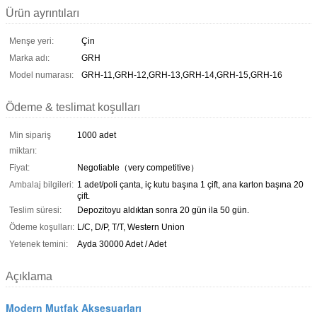
Ürün ayrıntıları
Menşe yeri:
Çin
Marka adı:
GRH
Model numarası:
GRH-11,GRH-12,GRH-13,GRH-14,GRH-15,GRH-16
Ödeme & teslimat koşulları
Min sipariş
1000 adet
miktarı:
Fiyat:
Negotiable（very competitive）
Ambalaj bilgileri:
1 adet/poli çanta, iç kutu başına 1 çift, ana karton başına 20
çift.
Teslim süresi:
Depozitoyu aldıktan sonra 20 gün ila 50 gün.
Ödeme koşulları:
L/C, D/P, T/T, Western Union
Yetenek temini:
Ayda 30000 Adet / Adet
Açıklama
Modern Mutfak Aksesuarları