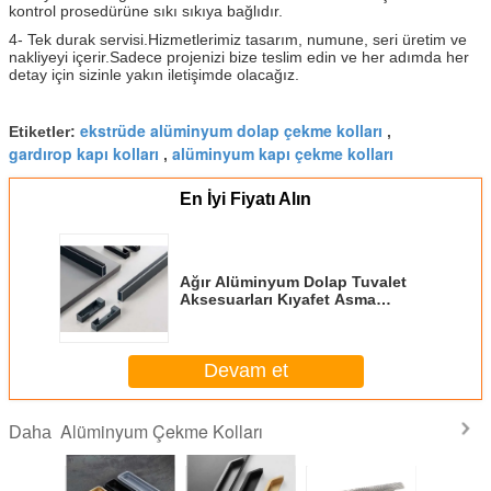
kontrol prosedürüne sıkı sıkıya bağlıdır.
4- Tek durak servisi.
Hizmetlerimiz tasarım, numune, seri üretim ve
nakliyeyi içerir.
Sadece projenizi bize teslim edin ve her adımda her
detay için sizinle yakın iletişimde olacağız.
ekstrüde alüminyum dolap çekme kolları
Etiketler:
,
gardırop kapı kolları
alüminyum kapı çekme kolları
,
En İyi Fiyatı Alın
Ağır Alüminyum Dolap Tuvalet
Aksesuarları Kıyafet Asma
Çubukları Döner ve Oval Dolap
Çubukları
Devam et
Alüminyum Çekme Kolları
Daha