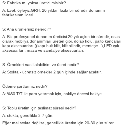
S: Fabrika mı yoksa üretici misiniz?
A: Evet, öyleyiz.
GRH, 20 yıldan fazla bir süredir donanım
fabrikasının lideri.
S: Ana ürünleriniz nelerdir?
A: Biz profesyonel donanım üreticisi 20 yılı aşkın bir süredir, esas
olarak mobilya donanımları üreten gibi, dolap kolu, palto kancaları,
kapı aksesuarları ((kapı bult kilit, kilit silindir, menteşe...),LED ışık
aksesuarları, masa ve sandalye aksesuarları.
S: Örnekleri nasıl alabilirim ve ücret nedir?
A: Stokta - ücretsiz örnekler 2 gün içinde sağlanacaktır.
Ödeme şartlarınız nedir?
A: %30 T/T ile para yatırmak için, nakliye öncesi bakiye.
S: Toplu üretim için teslimat süresi nedir?
A: stokta, genellikle 3-7 gün.
Eğer mal stokta değilse, genellikle üretim için 20-30 gün sürer.