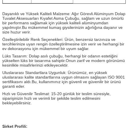
Dayanıklı ve Yüksek Kaliteli Malzeme: Ağır Görevli Alüminyum Dolap
Tuvalet Aksesuarları Kıyafet Asma Çubuğu, sağlam ve uzun ömürlü
bir performans sağlamak için yüksek kaliteli alüminyumdan
yapılmıştır.
Bu mükemmel kumaş giysilerinizin ağırlığına dayanır ve
size huzur verir.
Özelleştirilebilir Renk Seçenekleri: Ürün, benzersiz tarzınıza ve
tercihlerinize uyan rengin özelleştirilmesine izin verir ve herhangi bir
ev dekorasyonu için mükemmel bir uyum sağlar.
Lüks Tasarım: Dolap asılı çubuğu, herhangi bir odanın estetiğini
yükselten lüks bir tasarıma sahiptir.
Onun zarif ve modern görünümü
kesinlikle misafirlerinizi etkileyecektir.
Uluslararası Standartlara Uygunluk: Ürünümüz, en yüksek
uluslararası kalite standartlarına uygun olmasını sağlayan ISO 9001
sertifikasını aldı.
Bu, kullanımınız için güvenli ve güvenilir bir ürünü
garanti eder.
Hızlı ve Güvenilir Teslimat: 15-20 günlük bir teslim süresiyle,
siparişinizin hızlı ve verimli bir şekilde teslim edilmesini
bekleyebilirsiniz.
Şirket Profili: