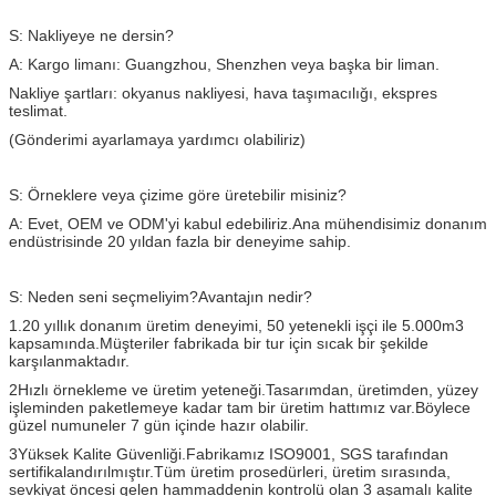
S: Nakliyeye ne dersin?
A: Kargo limanı: Guangzhou, Shenzhen veya başka bir liman.
Nakliye şartları: okyanus nakliyesi, hava taşımacılığı, ekspres
teslimat.
(Gönderimi ayarlamaya yardımcı olabiliriz)
S: Örneklere veya çizime göre üretebilir misiniz?
A: Evet, OEM ve ODM'yi kabul edebiliriz.
Ana mühendisimiz donanım
endüstrisinde 20 yıldan fazla bir deneyime sahip.
S: Neden seni seçmeliyim?
Avantajın nedir?
1.20 yıllık donanım üretim deneyimi, 50 yetenekli işçi ile 5.000m3
kapsamında.
Müşteriler fabrikada bir tur için sıcak bir şekilde
karşılanmaktadır.
2Hızlı örnekleme ve üretim yeteneği.
Tasarımdan, üretimden, yüzey
işleminden paketlemeye kadar tam bir üretim hattımız var.
Böylece
güzel numuneler 7 gün içinde hazır olabilir.
3Yüksek Kalite Güvenliği.
Fabrikamız ISO9001, SGS tarafından
sertifikalandırılmıştır.
Tüm üretim prosedürleri, üretim sırasında,
sevkiyat öncesi gelen hammaddenin kontrolü olan 3 aşamalı kalite