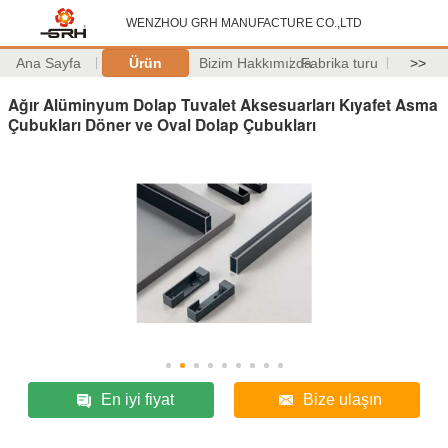
WENZHOU GRH MANUFACTURE CO.,LTD
Ana Sayfa
Ürün
Bizim Hakkımızda
Fabrika turu
>>
Ağır Alüminyum Dolap Tuvalet Aksesuarları Kıyafet Asma
Çubukları Döner ve Oval Dolap Çubukları
En iyi fiyat
Bize ulaşın