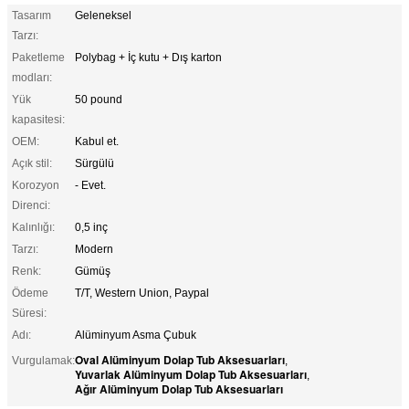
Tasarım
Geleneksel
Tarzı:
Paketleme
Polybag + İç kutu + Dış karton
modları:
Yük
50 pound
kapasitesi:
OEM:
Kabul et.
Açık stil:
Sürgülü
Korozyon
- Evet.
Direnci:
Kalınlığı:
0,5 inç
Tarzı:
Modern
Renk:
Gümüş
Ödeme
T/T, Western Union, Paypal
Süresi:
Adı:
Alüminyum Asma Çubuk
Oval Alüminyum Dolap Tub Aksesuarları
Vurgulamak:
,
Yuvarlak Alüminyum Dolap Tub Aksesuarları
,
Ağır Alüminyum Dolap Tub Aksesuarları