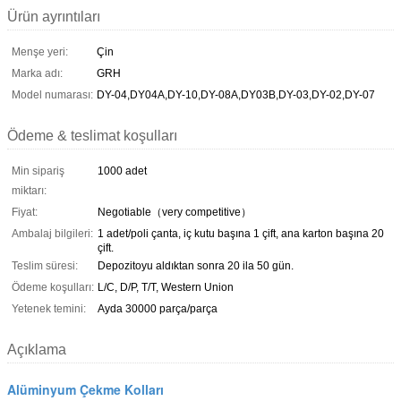
Ürün ayrıntıları
Menşe yeri:
Çin
Marka adı:
GRH
Model numarası:
DY-04,DY04A,DY-10,DY-08A,DY03B,DY-03,DY-02,DY-07
Ödeme & teslimat koşulları
Min sipariş
1000 adet
miktarı:
Fiyat:
Negotiable（very competitive）
Ambalaj bilgileri:
1 adet/poli çanta, iç kutu başına 1 çift, ana karton başına 20
çift.
Teslim süresi:
Depozitoyu aldıktan sonra 20 ila 50 gün.
Ödeme koşulları:
L/C, D/P, T/T, Western Union
Yetenek temini:
Ayda 30000 parça/parça
Açıklama
Alüminyum Çekme Kolları