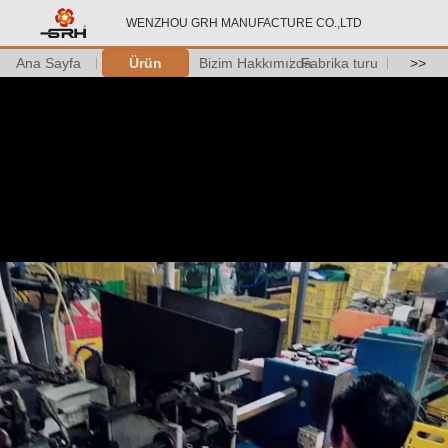
WENZHOU GRH MANUFACTURE CO.,LTD
Ana Sayfa
Ürün
Bizim Hakkımızda
Fabrika turu
>>