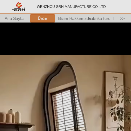
WENZHOU GRH MANUFACTURE CO.,LTD
Ana Sayfa
Ürün
Bizim Hakkımızda
Fabrika turu
>>