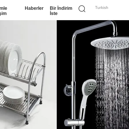
Turkish
imle
Haberler
Bir İndirim
işim
İste