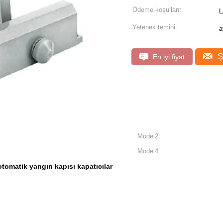
Ödeme koşulları:
L
Yetenek temini:
a
Ş
En iyi fiyat
Model2:
Model4:
otomatik yangın kapısı kapatıcılar