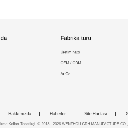
zda
Fabrika turu
Üretim hattı
OEM / ODM
Ar-Ge
Hakkımızda
Haberler
Site Haritası
G
 Çekme Kolları Tedarikçi. © 2018 - 2026 WENZHOU GRH MANUFACTURE CO.,LT