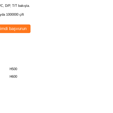
/C, D/P, T/T bakışta.
yda 1000000 çift
imdi başvurun
H500
H600