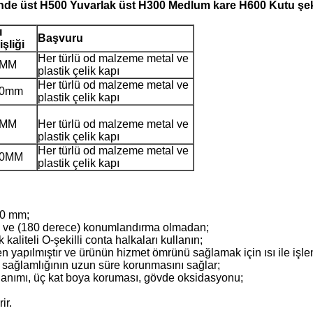
nde üst H500 Yuvarlak üst H300 Medlum kare H600 Kutu şekl
ı
Başvuru
şliği
Her türlü od malzeme metal ve
0MM
plastik çelik kapı
Her türlü od malzeme metal ve
50mm
plastik çelik kapı
0MM
Her türlü od malzeme metal ve
plastik çelik kapı
Her türlü od malzeme metal ve
50MM
plastik çelik kapı
00 mm;
a ve (180 derece) konumlandırma olmadan;
 kaliteli O-şekilli conta halkaları kullanın;
n yapılmıştır ve ürünün hizmet ömrünü sağlamak için ısı ile işlen
n sağlamlığının uzun süre korunmasını sağlar;
lanımı, üç kat boya koruması, gövde oksidasyonu;
ir.