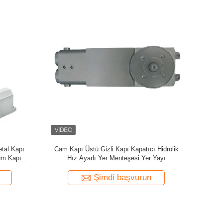
 Kapatıcı
055 Alt Kapama Makinası Paslanmaz Çelik
Elektromany
ece
Kapı Çelik Kapı Kapatıcı
Şimdi başvurun