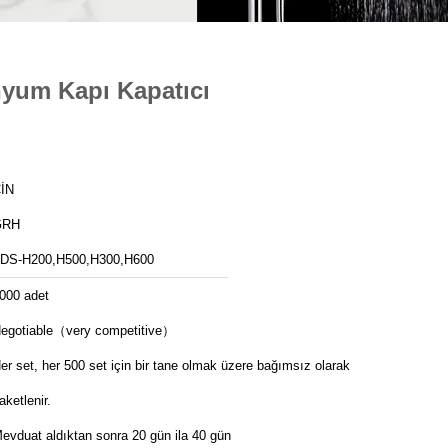
nyum Kapı Kapatıcı
İN
GRH
DS-H200,H500,H300,H600
000 adet
egotiable（very competitive）
er set, her 500 set için bir tane olmak üzere bağımsız olarak
aketlenir.
evduat aldıktan sonra 20 gün ila 40 gün