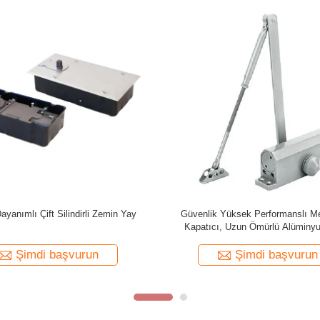
 İçin Ağır Hizmet Tipi Ayarlanabilir
083 Ultrathin Gizli Otomatik Kapı
k Kapı Kapatıcı Listelenen Orta
Uygun Sıcaklık -30-60 Der
Şimdi başvurun
Şimdi başvurun