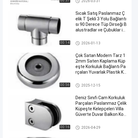
00:37
2026-03-31
Sıcak Satış Paslanmaz Ç
elik T Şekli 3 Yolu Bağlantı
sı 90 Derece Tüp Dirseği B
alustradlar ve Çubuklar içi
n Merdiven Parmaklıkları
Paslanmaz Çelik Kulplar
00:14
2026-01-13
Çok Satan Modern Tarz 1
2mm Saten Kaplama Küp
eşte Korkuluk Bağlantı Pa
rçaları Yuvarlak Plastik Ko
nnektör Donanımı Dış Mek
an Balkon Güvertesi için
Paslanmaz Çelik Kulplar
00:56
2025-12-15
Deniz Sınıfı Cam Korkuluk
Parçaları Paslanmaz Çelik
Küpeşte Kelepçeleri Villa
Güverte Duvar Balkon Kor
kuluğu Saten Kaplama
Donanım Çekme Kolları
00:16
2026-04-29