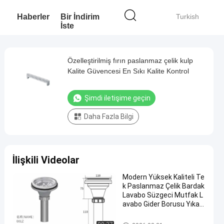
Haberler
Bir İndirim
Turkish
İste
Özelleştirilmiş fırın paslanmaz çelik kulp
Kalite Güvencesi En Sıkı Kalite Kontrol
Şimdi iletişime geçin
Daha Fazla Bilgi
İlişkili Videolar
Modern Yüksek Kaliteli Te
k Paslanmaz Çelik Bardak
Lavabo Süzgeci Mutfak L
avabo Gider Borusu Yıka
ma Havzası Atık Gider To
ptan Ürün
Modern Mutfak Aksesuarları