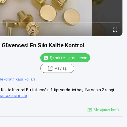
e Güvencesi En Sıkı Kalite Kontrol
Şimdi iletişime geçin
Paylaş
dekoratif kapı kolları
Kalite Kontrol Bu tutacağın 1 tipi vardır: içi boş; Bu sapın 2 rengi
a fazlasını izle
Mesajınızı bırakın