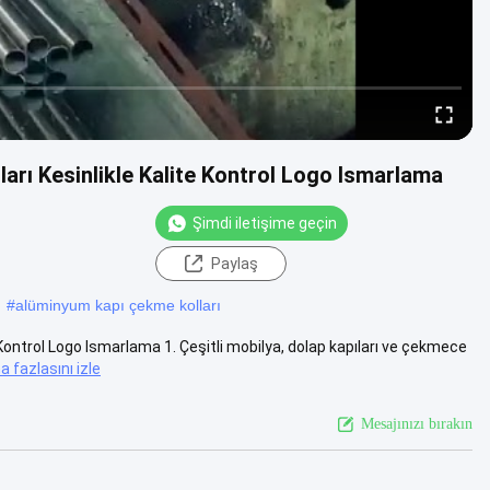
rı Kesinlikle Kalite Kontrol Logo Ismarlama
Şimdi iletişime geçin
Paylaş
#
alüminyum kapı çekme kolları
ontrol Logo Ismarlama 1. Çeşitli mobilya, dolap kapıları ve çekmece
a fazlasını izle
Mesajınızı bırakın