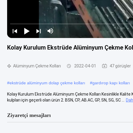
Kolay Kurulum Ekstrüde Alüminyum Çekme Kolla
Alüminyum Çekme Kolları
2022-04-01
47 görüşler
#
ekstrüde alüminyum dolap çekme kolları
#
gardırop kapı kolları
Kolay Kurulum Ekstrüde Alüminyum Çekme Kolları Kesinlikle Kalite K
kulpları için geçerli olan ürün 2. BSN, CP, AB.AC, GP, SN, SG, SC ...
Dah
Ziyaretçi mesajları