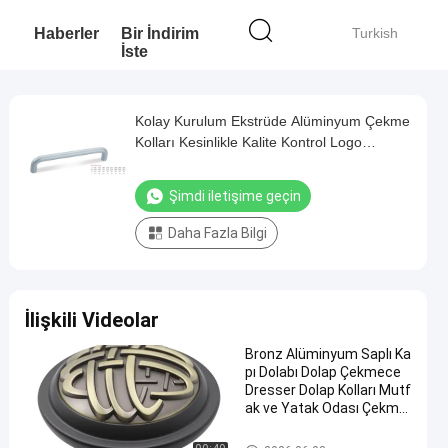
Haberler
Bir İndirim
Turkish
İste
Kolay Kurulum Ekstrüde Alüminyum Çekme
Kolları Kesinlikle Kalite Kontrol Logo
Ismarlama
Şimdi iletişime geçin
Daha Fazla Bilgi
İlişkili Videolar
Bronz Alüminyum Saplı Ka
pı Dolabı Dolap Çekmece
Dresser Dolap Kolları Mutf
ak ve Yatak Odası Çekme
Kolu
Alüminyum Çekme Kolları