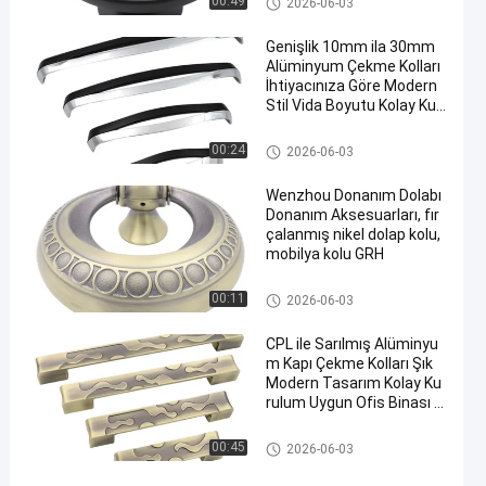
00:49
2026-06-03
Genişlik 10mm ila 30mm
Alüminyum Çekme Kolları
İhtiyacınıza Göre Modern
Stil Vida Boyutu Kolay Kur
ulum ve Uzun Ömürlü için
Tasarlanmıştır
Alüminyum Çekme Kolları
00:24
2026-06-03
Wenzhou Donanım Dolabı
Donanım Aksesuarları, fır
çalanmış nikel dolap kolu,
mobilya kolu GRH
Alüminyum Çekme Kolları
00:11
2026-06-03
CPL ile Sarılmış Alüminyu
m Kapı Çekme Kolları Şık
Modern Tasarım Kolay Ku
rulum Uygun Ofis Binası G
iriş Kapıları
Alüminyum Çekme Kolları
00:45
2026-06-03