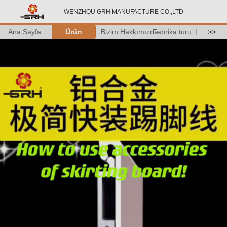
WENZHOU GRH MANUFACTURE CO.,LTD
Ana Sayfa
Ürün
Bizim Hakkımızda
Fabrika turu
>>