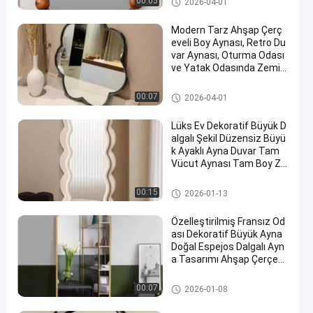
00:05
2026-04-01
Modern Tarz Ahşap Çerç
eveli Boy Aynası, Retro Du
var Aynası, Oturma Odası
ve Yatak Odasında Zemin
Aynası Olarak Kullanıma U
ygun
Metal Banyo Aksesuarları
00:07
2026-04-01
Lüks Ev Dekoratif Büyük D
algalı Şekil Düzensiz Büyü
k Ayaklı Ayna Duvar Tam
Vücut Aynası Tam Boy Ze
min Aynası
Metal Banyo Aksesuarları
00:15
2026-01-13
Özelleştirilmiş Fransız Od
ası Dekoratif Büyük Ayna
Doğal Espejos Dalgalı Ayn
a Tasarımı Ahşap Çerçev
e Düzensiz Şekilli Soyunm
a Aynası
Metal Banyo Aksesuarları
00:07
2026-01-08