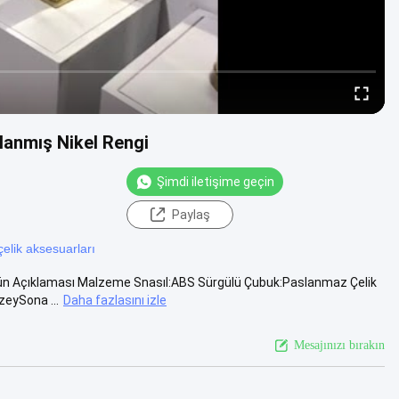
lanmış Nikel Rengi
Şimdi iletişime geçin
Paylaş
elik aksesuarları
rün Açıklaması Malzeme Snasıl:ABS Sürgülü Çubuk:Paslanmaz Çelik
eySona ...
Daha fazlasını izle
Mesajınızı bırakın