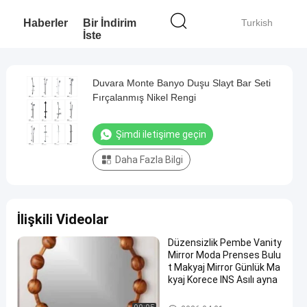
Haberler
Bir İndirim
Turkish
İste
Duvara Monte Banyo Duşu Slayt Bar Seti
Fırçalanmış Nikel Rengi
Şimdi iletişime geçin
Daha Fazla Bilgi
İlişkili Videolar
Düzensizlik Pembe Vanity
Mirror Moda Prenses Bulu
t Makyaj Mirror Günlük Ma
kyaj Korece INS Asılı ayna
Metal Banyo Aksesuarları