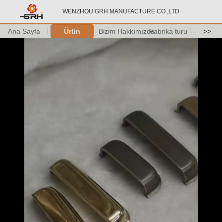
WENZHOU GRH MANUFACTURE CO.,LTD
Ana Sayfa
Ürün
Bizim Hakkımızda
Fabrika turu
>>