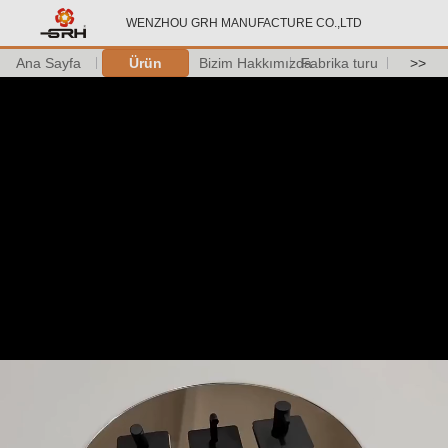
WENZHOU GRH MANUFACTURE CO.,LTD
Ana Sayfa
Ürün
Bizim Hakkımızda
Fabrika turu
>>