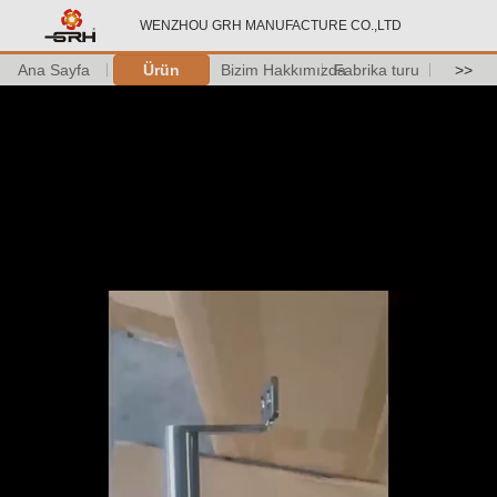
WENZHOU GRH MANUFACTURE CO.,LTD
Ana Sayfa
Ürün
Bizim Hakkımızda
Fabrika turu
>>