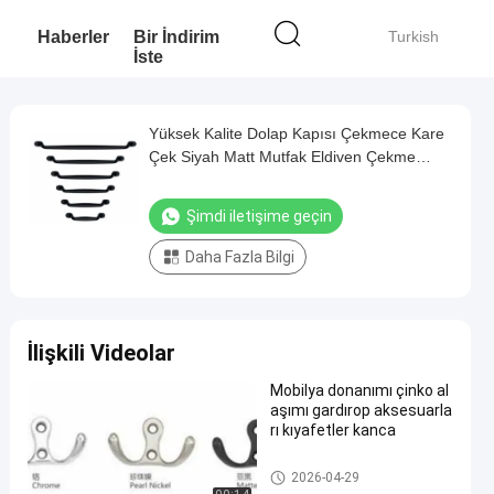
Haberler
Bir İndirim
Turkish
İste
Yüksek Kalite Dolap Kapısı Çekmece Kare
Çek Siyah Matt Mutfak Eldiven Çekme
Mobilya Donanım
Şimdi iletişime geçin
Daha Fazla Bilgi
İlişkili Videolar
Mobilya donanımı çinko al
aşımı gardırop aksesuarla
rı kıyafetler kanca
Donanım Çekme Kolları
2026-04-29