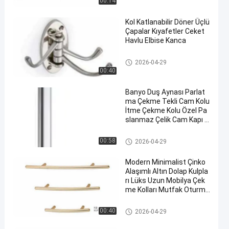
00:14
Kol Katlanabilir Döner Üçlü
Çapalar Kıyafetler Ceket
Havlu Elbise Kanca
Donanım Çekme Kolları
2026-04-29
00:40
Banyo Duş Aynası Parlat
ma Çekme Tekli Cam Kolu
İtme Çekme Kolu Özel Pa
slanmaz Çelik Cam Kapı K
olları
Donanım Çekme Kolları
00:58
2026-04-29
Modern Minimalist Çinko
Alaşımlı Altın Dolap Kulpla
rı Lüks Uzun Mobilya Çek
me Kolları Mutfak Oturma
Odası Şifonyer Otel Gardır
op için
Donanım Çekme Kolları
00:40
2026-04-29