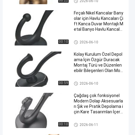
00:22
2026-06-10
Fırçalı Nikel Kancalar Bany
olar için Havlu Kancaları Çi
ft Kanca Duvar Montajlı M
etal Banyo Havlu Kancalar
ı Ağır Görevli Ceket Kancal
arı
Modern Gardırop Aksesuarları
00:10
2026-06-10
Kolay Kurulum Özel Depol
ama İçin Özgür Duracak
Montaj Türü ve Düzenlen
ebilir Bileşenleri Olan Mod
ern Dolap Aksesuarları
Modern Gardırop Aksesuarları
00:59
2026-06-10
Çağdaş çok fonksiyonel
Modern Dolap Aksesuarla
rı Şık ve Pratik Depolama i
çin Kare Tasarımları İçere
cek
Modern Gardırop Aksesuarları
00:10
2026-06-11