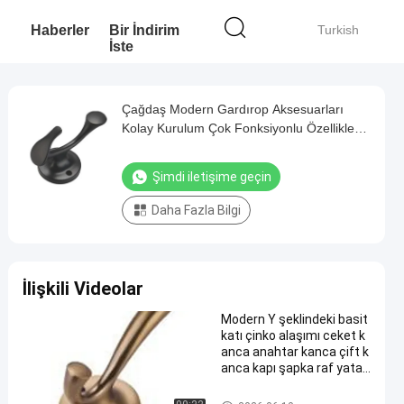
Haberler
Bir İndirim
Turkish
İste
Çağdaş Modern Gardırop Aksesuarları
Kolay Kurulum Çok Fonksiyonlu Özellikler
Zarif Gardırop Alanları Yaratmak
Şimdi iletişime geçin
Daha Fazla Bilgi
İlişkili Videolar
Modern Y şeklindeki basit
katı çinko alaşımı ceket k
anca anahtar kanca çift k
anca kapı şapka raf yatak
odası banyo dolabı mobily
aları
Modern Gardırop Aksesuarları