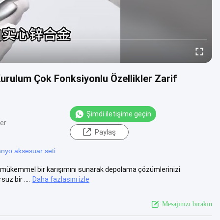
rulum Çok Fonksiyonlu Özellikler Zarif
Şimdi iletişime geçin
ler
Paylaş
nyo aksesuar seti
ın mükemmel bir karışımını sunarak depolama çözümlerinizi
uz bir ....
Daha fazlasını izle
Mesajınızı bırakın