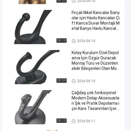
00:22
2026-06-10
Fırçalı Nikel Kancalar Bany
olar için Havlu Kancaları Çi
ft Kanca Duvar Montajlı M
etal Banyo Havlu Kancalar
ı Ağır Görevli Ceket Kancal
arı
Modern Gardırop Aksesuarları
00:10
2026-06-10
Kolay Kurulum Özel Depol
ama İçin Özgür Duracak
Montaj Türü ve Düzenlen
ebilir Bileşenleri Olan Mod
ern Dolap Aksesuarları
Modern Gardırop Aksesuarları
00:59
2026-06-10
Çağdaş çok fonksiyonel
Modern Dolap Aksesuarla
rı Şık ve Pratik Depolama i
çin Kare Tasarımları İçere
cek
Modern Gardırop Aksesuarları
00:10
2026-06-11