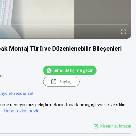
k Montaj Türü ve Düzenlenebilir Bileşenleri
Şimdi iletişime geçin
ler
Paylaş
nyo aksesuar seti
me deneyiminizi geliştirmek için tasarlanmış, işlevsellik ve stilin
..
Daha fazlasını izle
Mesajınızı bırakın