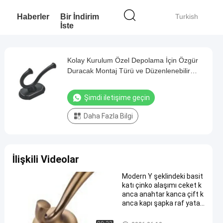
Haberler
Bir İndirim
Turkish
İste
Kolay Kurulum Özel Depolama İçin Özgür
Duracak Montaj Türü ve Düzenlenebilir
Bileşenleri Olan Modern Dolap Aksesuarları
Şimdi iletişime geçin
Daha Fazla Bilgi
İlişkili Videolar
Modern Y şeklindeki basit
katı çinko alaşımı ceket k
anca anahtar kanca çift k
anca kapı şapka raf yatak
odası banyo dolabı mobily
aları
Modern Gardırop Aksesuarları