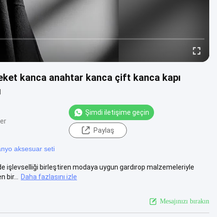
ceket kanca anahtar kanca çift kanca kapı
ı
Şimdi iletişime geçin
ler
Paylaş
nyo aksesuar seti
e işlevselliği birleştiren modaya uygun gardırop malzemeleriyle
 bir...
Daha fazlasını izle
Mesajınızı bırakın