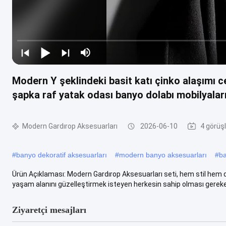
Modern Y şeklindeki basit katı çinko alaşımı 
şapka raf yatak odası banyo dolabı mobilyalar
Modern Gardırop Aksesuarları
2026-06-10
4 görüş
#
banyo dekoratif aksesuarları
#
modern banyo aksesuarları
#
ba
Ürün Açıklaması: Modern Gardırop Aksesuarları seti, hem stil hem d
yaşam alanını güzelleştirmek isteyen herkesin sahip olması gereken
Ziyaretçi mesajları