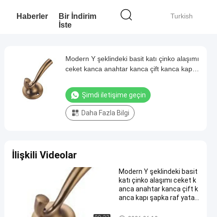
Haberler
Bir İndirim
Turkish
İste
Modern Y şeklindeki basit katı çinko alaşımı
ceket kanca anahtar kanca çift kanca kapı
şapka raf yatak odası banyo dolabı
mobilyaları
Şimdi iletişime geçin
Daha Fazla Bilgi
İlişkili Videolar
Modern Y şeklindeki basit
katı çinko alaşımı ceket k
anca anahtar kanca çift k
anca kapı şapka raf yatak
odası banyo dolabı mobily
aları
Modern Gardırop Aksesuarları