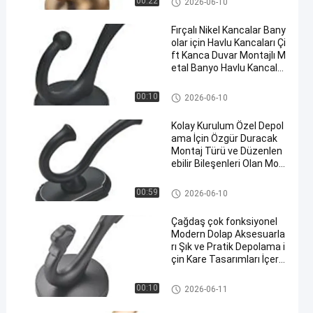
00:22
2026-06-10
Fırçalı Nikel Kancalar Bany
olar için Havlu Kancaları Çi
ft Kanca Duvar Montajlı M
etal Banyo Havlu Kancalar
ı Ağır Görevli Ceket Kancal
arı
Modern Gardırop Aksesuarları
00:10
2026-06-10
Kolay Kurulum Özel Depol
ama İçin Özgür Duracak
Montaj Türü ve Düzenlen
ebilir Bileşenleri Olan Mod
ern Dolap Aksesuarları
Modern Gardırop Aksesuarları
00:59
2026-06-10
Çağdaş çok fonksiyonel
Modern Dolap Aksesuarla
rı Şık ve Pratik Depolama i
çin Kare Tasarımları İçere
cek
Modern Gardırop Aksesuarları
00:10
2026-06-11